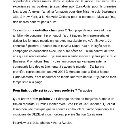
opportunités intéressantes dans le milieu de la mode. J’ai vécu des
expériences incroyables, je suis allée aux Etats-Unis pour la première
fois, à Los Angeles, j’ai fait la formation pour être Miss, je suis également
allée à New-York, à la Nouvelle-Orléans pour le concours. Mais au final,
rien de très concret par la suite.
Tes ambitions ont-elles changées ?
Non, je garde mon rêve et mon
ambition de continuer à promouvoir l’art, à travers l’entrepreneuriat et
d’aider les femmes mauriciennes avec ma plateforme « Art Brave ». Je
continue à peindre. Raconte-nous ta vie à Dubai ? Je suis logée par la
compagnie en collocation avec une autre hôtesse. J’ai un contrat de trois
ans qui est renouvelable. Et je suis aussi ambassadrice, je fais partie du «
Business Promotions Team » c’est un groupe qui va représenter la
compagnie lors des événements à travers le monde… J’ai fait ma
première représentation en avril 2024 à Monaco pour la Rolex Monte-
Carlo Masters, c’est un tournoi de tennis sur terre battue. Et je passe mon
temps libre à la plage.
Pour finir, quelle est ta couleurs préférée ?
Turquoise
Quel est ton film préféré ?
« L’étrange histoire de Benjamin Button » un
film du réalisateur David Fincher avec Brad Pitt et Cat Blanchett. Quel est
le morceau de musique que tu écoutes en boucle ? J’aime beaucoup, les
musiques de DEZIL et mon morceau préféré San ou (La rivière)
Interview et crédits photos = Asma Ayroles