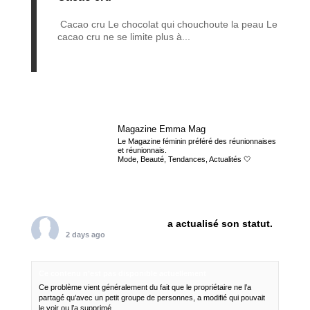
Cacao cru Le chocolat qui chouchoute la peau Le
cacao cru ne se limite plus à...
Magazine Emma Mag
Le Magazine féminin préféré des réunionnaises
et réunionnais.
Mode, Beauté, Tendances, Actualités 🤍
Magazine Emma Mag
a actualisé son statut.
2 days ago
Ce contenu n’est pas disponible actuellement
Ce problème vient généralement du fait que le propriétaire ne l’a
partagé qu’avec un petit groupe de personnes, a modifié qui pouvait
le voir ou l’a supprimé.