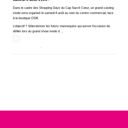
Dans le cadre des Shopping Days du Cap Sacré Cœur, un grand casting
mode sera organisé le samedi 8 août au sein du centre commercial, face
à la boutique ODB.
L’objectif ? Sélectionner les futurs mannequins qui auront l’occasion de
défiler lors du grand show mode d
...
See More
Photo
Voir sur Facebook
·
Partager