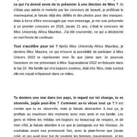
ce qui t’a donné envie de te présenter à une élection de Miss ?
Je
n’étais pas attirée ni motivée par les concours de beauté, je préférais le
mannequinat, je faisais déjà des défilés et des photos pour des marques.
Mais à force d’être encouragée par mon entourage, je me suis présentée
à un premier concours en 2018, j’avais 21 ans, c’était le concours de
Miss University Africa Mauritius. J’ai été couronnée, ce qui a déclenché
en moi l’envie de continuer.
Tout s’accélère pour toi ?
Après Miss University Africa Mauritius, je
deviens Miss Maurice, ce qui m’ouvre la possibilité de participer à Miss
Univers 2022 et représenter mon île que j’aime tant. Je poursuis
l’aventure en me présentant à Miss Supranational 2022 en finissant dans
le top 10. Ma famille qui m’a toujours soutenu, était très fière, mais surtout
elle me voyait m’épanouir dans ce milieu.
Tu deviens une star dans ton pays, le regard sur toi change, tu es
observée, jugée peut-être ? Comment as-tu vécue tout ça ?
Il est
certain que tu es observée, mais je faisais abstraction à tout ça, je
profitais au maximum des moments avec mes amis et ma famille. Les
gens et même les médias ont toujours eu beaucoup de respect, et de
mon côté, je faisais attention à ce que je partageais sur les réseaux. Je
souhaitais avant tout promouvoir l’art, avec la plate-forme que j’avais
créé, et qui avait pour but de soutenir les femmes mauriciennes, et les