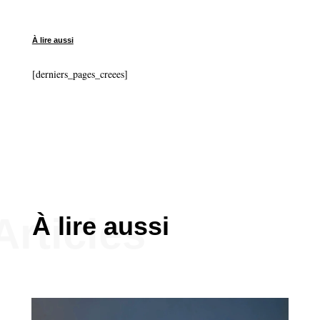
À lire aussi
[derniers_pages_creees]
Articles
À lire aussi