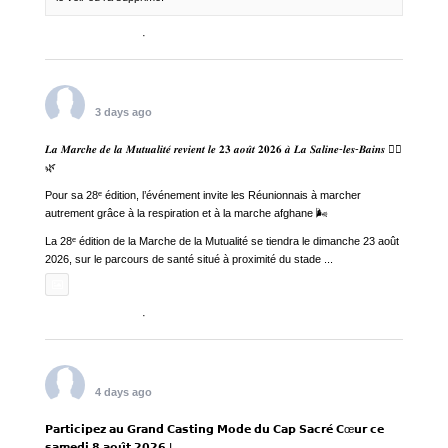
Voir sur Facebook
·
Partager
Magazine Emma Mag
3 days ago
𝑳𝒂 𝑴𝒂𝒓𝒄𝒉𝒆 𝒅𝒆 𝒍𝒂 𝑴𝒖𝒕𝒖𝒂𝒍𝒊𝒕𝒆́ 𝒓𝒆𝒗𝒊𝒆𝒏𝒕 𝒍𝒆 𝟐𝟑 𝒂𝒐𝒖̂𝒕 𝟐𝟎𝟐𝟔 𝒂̀ 𝑳𝒂 𝑺𝒂𝒍𝒊𝒏𝒆-𝒍𝒆𝒔-𝑩𝒂𝒊𝒏𝒔 🚶‍♀️
🌿
Pour sa 28ᵉ édition, l’événement invite les Réunionnais à marcher
autrement grâce à la respiration et à la marche afghane 🌬️
La 28ᵉ édition de la Marche de la Mutualité se tiendra le dimanche 23 août
2026, sur le parcours de santé situé à proximité du stade
...
See More
Photo
Voir sur Facebook
·
Partager
Magazine Emma Mag
4 days ago
𝗣𝗮𝗿𝘁𝗶𝗰𝗶𝗽𝗲𝘇 𝗮𝘂 𝗚𝗿𝗮𝗻𝗱 𝗖𝗮𝘀𝘁𝗶𝗻𝗴 𝗠𝗼𝗱𝗲 𝗱𝘂 𝗖𝗮𝗽 𝗦𝗮𝗰𝗿𝗲́ 𝗖œ𝘂𝗿 𝗰𝗲
𝘀𝗮𝗺𝗲𝗱𝗶 𝟴 𝗮𝗼𝘂̂𝘁 𝟮𝟬𝟮𝟲 ⵑ