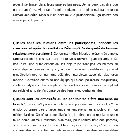
aider à se lancer dans leurs propres business. Je ne peux pas dire que
ça a changé ma vie, mais j’ai pris confiance en moi, je n’ai pas peur de
relever des défis. Mais sur un point de vue professionnel, ça ne m’a pas
ouvert plus de portes.
Quelles sont les relations entre les participantes, pendant les
concours et après le résultat de l’élection? As-tu gardé de bonnes
relations avec certaines ?
Concernant Miss Maurice, c’était très simple,
l’ambiance entre filles était saine. Pour Miss univers, quand tu arrives là-
bas, c’est une autre dimension, les enjeux ne sont pas les mêmes, tu
sens déjà le favoritisme qu’il y a pour certaines candidates, qui sont
présélectionnées et qui font déjà des interviews avec de plus gros
médias. Certaines ont toute une équipe qui s’occupe d’elles, maquilleurs,
coiffeurs, stylistes, photographes… Nos relations entre miss étaient plutôt
agréable et amicale, j’ai conservé des liens avec certaines filles.
Quelles sont les difficultés ou les contraintes d’être une reine de
beauté?
Est ce qu’il y a une attente ou une pression sur tes épaules ? Un
emploi du temps très chargé, entre les entretiens, les shooting et mon
métier d’artiste. On n’est un peu livrée à soit même, on se met la pression
toute seule, on veut tellement bien faire, pour rendre fière ses parents,
ses amis et son pays. Et puis, il faut toujours être prête, c’est un peu
comme aller au combat, tu dois toujours être maquillée, ton quotidien