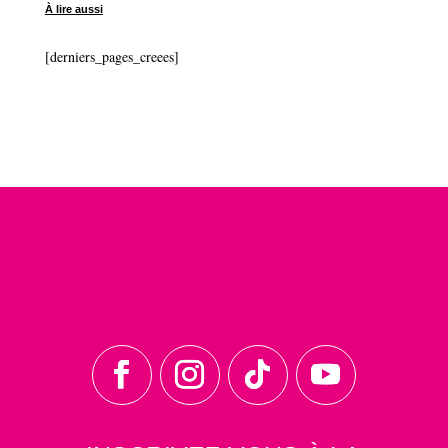
À lire aussi
[derniers_pages_creees]