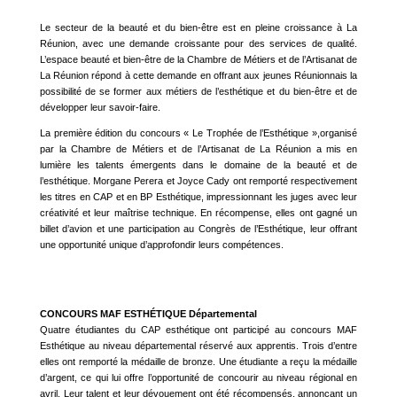
Le secteur de la beauté et du bien-être est en pleine croissance à La
Réunion, avec une demande croissante pour des services de qualité.
L’espace beauté et bien-être de la Chambre de Métiers et de l’Artisanat de
La Réunion répond à cette demande en offrant aux jeunes Réunionnais la
possibilité de se former aux métiers de l’esthétique et du bien-être et de
développer leur savoir-faire.
La première édition du concours « Le Trophée de l’Esthétique »,organisé
par la Chambre de Métiers et de l’Artisanat de La Réunion a mis en
lumière les talents émergents dans le domaine de la beauté et de
l’esthétique. Morgane Perera et Joyce Cady ont remporté respectivement
les titres en CAP et en BP Esthétique, impressionnant les juges avec leur
créativité et leur maîtrise technique. En récompense, elles ont gagné un
billet d’avion et une participation au Congrès de l’Esthétique, leur offrant
une opportunité unique d’approfondir leurs compétences.
CONCOURS MAF ESTHÉTIQUE Départemental
Quatre étudiantes du CAP esthétique ont participé au concours MAF
Esthétique au niveau départemental réservé aux apprentis. Trois d’entre
elles ont remporté la médaille de bronze. Une étudiante a reçu la médaille
d’argent, ce qui lui offre l’opportunité de concourir au niveau régional en
avril. Leur talent et leur dévouement ont été récompensés, annonçant un