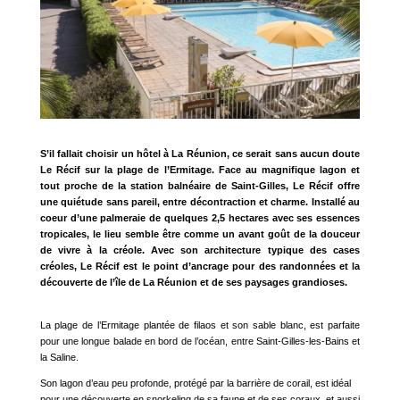
S’il fallait choisir un hôtel à La Réunion, ce serait sans aucun doute
Le Récif sur la plage de l’Ermitage. Face au magnifique lagon et
tout proche de la station balnéaire de Saint-Gilles, Le Récif offre
une quiétude sans pareil, entre décontraction et charme. Installé au
coeur d’une palmeraie de quelques 2,5 hectares avec ses essences
tropicales, le lieu semble être comme un avant goût de la douceur
de vivre à la créole. Avec son architecture typique des cases
créoles, Le Récif est le point d’ancrage pour des randonnées et la
découverte de l’île de La Réunion et de ses paysages grandioses.
La plage de l’Ermitage plantée de filaos et son sable blanc, est parfaite
pour une longue balade en bord de l’océan, entre Saint-Gilles-les-Bains et
la Saline.
Son lagon d’eau peu profonde, protégé par la barrière de corail, est idéal
pour une découverte en snorkeling de sa faune et de ses coraux, et aussi