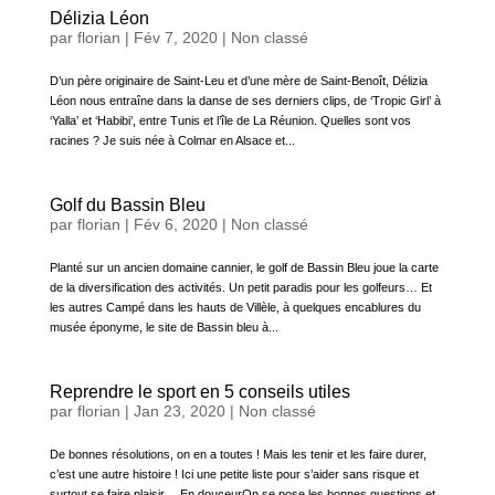
Délizia Léon
par
florian
|
Fév 7, 2020
|
Non classé
D’un père originaire de Saint-Leu et d’une mère de Saint-Benoît, Délizia
Léon nous entraîne dans la danse de ses derniers clips, de ‘Tropic Girl’ à
‘Yalla’ et ‘Habibi’, entre Tunis et l’île de La Réunion. Quelles sont vos
racines ? Je suis née à Colmar en Alsace et...
Golf du Bassin Bleu
par
florian
|
Fév 6, 2020
|
Non classé
Planté sur un ancien domaine cannier, le golf de Bassin Bleu joue la carte
de la diversification des activités. Un petit paradis pour les golfeurs… Et
les autres Campé dans les hauts de Villèle, à quelques encablures du
musée éponyme, le site de Bassin bleu à...
Reprendre le sport en 5 conseils utiles
par
florian
|
Jan 23, 2020
|
Non classé
De bonnes résolutions, on en a toutes ! Mais les tenir et les faire durer,
c’est une autre histoire ! Ici une petite liste pour s’aider sans risque et
surtout se faire plaisir… En douceurOn se pose les bonnes questions et