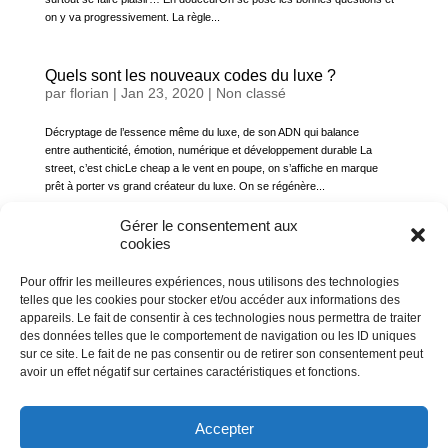
on y va progressivement. La règle...
Quels sont les nouveaux codes du luxe ?
par
florian
|
Jan 23, 2020
|
Non classé
Décryptage de l’essence même du luxe, de son ADN qui balance
entre authenticité, émotion, numérique et développement durable La
street, c’est chicLe cheap a le vent en poupe, on s’affiche en marque
prêt à porter vs grand créateur du luxe. On se régénère...
Gérer le consentement aux
cookies
Mode Kids Les tendances 2020
par
florian
|
Jan 23, 2020
|
Non classé
Pour offrir les meilleures expériences, nous utilisons des technologies
telles que les cookies pour stocker et/ou accéder aux informations des
Pour habiller nos petits chérubins, rien de mieux que de leur créer
appareils. Le fait de consentir à ces technologies nous permettra de traiter
des looks originaux et uniques, à leur image. La tendance va vers une
des données telles que le comportement de navigation ou les ID uniques
mode qui assume son côté éthique et pro-développement durable. Les
sur ce site. Le fait de ne pas consentir ou de retirer son consentement peut
vêtements sont simples et pratiques, mais avec des détails...
avoir un effet négatif sur certaines caractéristiques et fonctions.
« Entrées précédentes
Accepter
[derniers_pages_creees]